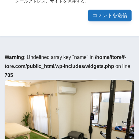
メールアドレス、サイトを保存する。
Warning
: Undefined array key "name" in
/home/ftore/f-
tore.com/public_html/wp-includes/widgets.php
on line
705