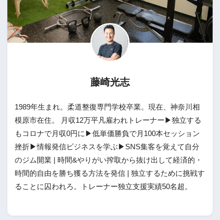
藤崎光志
1989年生まれ。柔道整復専門学校卒業。現在、神奈川相
模原市在住。 月収12万平凡雇われトレーナー▶独立する
もコロナで月収0円に▶低単価勝負で月100本セッション
挫折▶情報発信ビジネスを学ぶ▶SNS集客を覚えて自分
のジム開業 | 時間&やりがい搾取から抜け出して経済的・
時間的自由を勝ち獲る方法を発信 | 独立するために挑戦す
ることに囚われろ。トレーナー独立支援実績50名超。