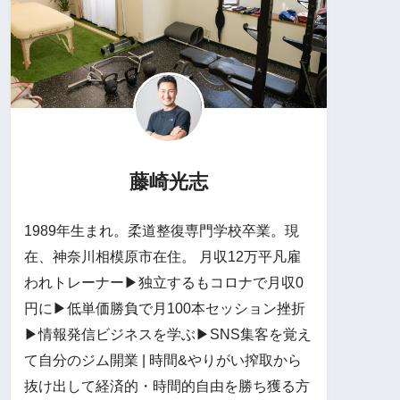
藤崎光志
1989年生まれ。柔道整復専門学校卒業。現
在、神奈川相模原市在住。 月収12万平凡雇
われトレーナー▶独立するもコロナで月収0
円に▶低単価勝負で月100本セッション挫折
▶情報発信ビジネスを学ぶ▶SNS集客を覚え
て自分のジム開業 | 時間&やりがい搾取から
抜け出して経済的・時間的自由を勝ち獲る方