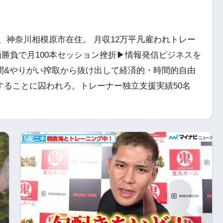
、神奈川相模原市在住。 月収12万平凡雇われトレー
勝負で月100本セッション挫折▶情報発信ビジネスを
時間&やりがい搾取から抜け出して経済的・時間的自由
戦することに囚われろ。トレーナー独立支援実績50名