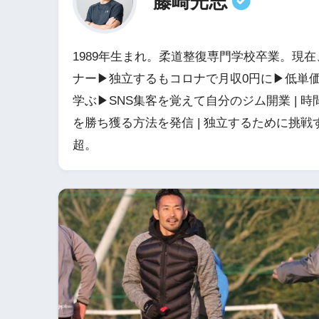
藤崎光志
1989年生まれ。柔道整復専門学校卒業。現在
ナー▶独立するもコロナで月収0円に▶低単価
学ぶ▶SNS集客を覚えて自分のジム開業 | 
を勝ち獲る方法を発信 | 独立するために挑
超。