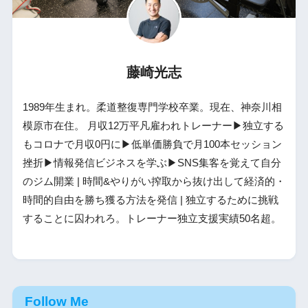
藤崎光志
1989年生まれ。柔道整復専門学校卒業。現在、神奈川相
模原市在住。 月収12万平凡雇われトレーナー▶独立する
もコロナで月収0円に▶低単価勝負で月100本セッション
挫折▶情報発信ビジネスを学ぶ▶SNS集客を覚えて自分
のジム開業 | 時間&やりがい搾取から抜け出して経済的・
時間的自由を勝ち獲る方法を発信 | 独立するために挑戦
することに囚われろ。トレーナー独立支援実績50名超。
Follow Me