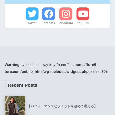
Twitter
Facebook
Instagram
YouTube
Warning
: Undefined array key "name" in
/home/ftore/f-
tore.com/public_html/wp-includes/widgets.php
on line
705
Recent Posts
【パフォーマンスピラミッドを改めて考える】