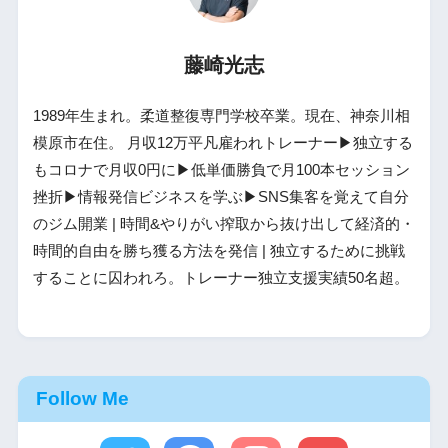
藤崎光志
1989年生まれ。柔道整復専門学校卒業。現在、神奈川相
模原市在住。 月収12万平凡雇われトレーナー▶独立する
もコロナで月収0円に▶低単価勝負で月100本セッション
挫折▶情報発信ビジネスを学ぶ▶SNS集客を覚えて自分
のジム開業 | 時間&やりがい搾取から抜け出して経済的・
時間的自由を勝ち獲る方法を発信 | 独立するために挑戦
することに囚われろ。トレーナー独立支援実績50名超。
Follow Me