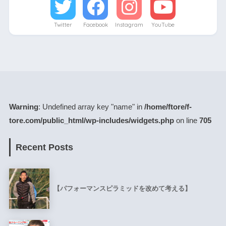
Twitter
Facebook
Instagram
YouTube
Warning
: Undefined array key "name" in
/home/ftore/f-
tore.com/public_html/wp-includes/widgets.php
on line
705
Recent Posts
【パフォーマンスピラミッドを改めて考える】