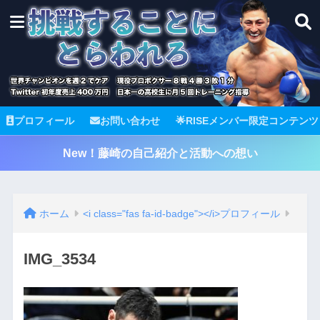
プロフィール
お問い合わせ
🌟RISEメンバー限定コンテンツ
New！藤崎の自己紹介と活動への想い
ホーム
<i class="fas fa-id-badge"></i>プロフィール
IMG_3534