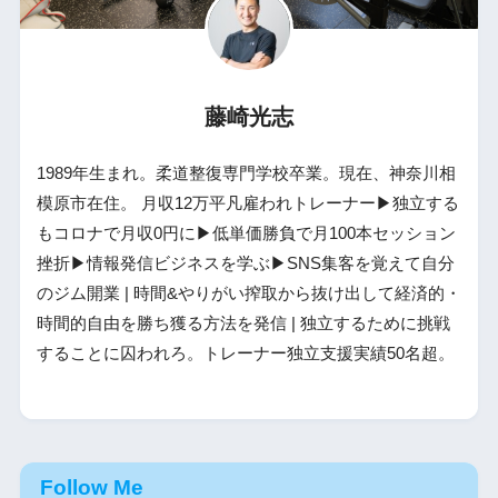
藤崎光志
1989年生まれ。柔道整復専門学校卒業。現在、神奈川相
模原市在住。 月収12万平凡雇われトレーナー▶独立する
もコロナで月収0円に▶低単価勝負で月100本セッション
挫折▶情報発信ビジネスを学ぶ▶SNS集客を覚えて自分
のジム開業 | 時間&やりがい搾取から抜け出して経済的・
時間的自由を勝ち獲る方法を発信 | 独立するために挑戦
することに囚われろ。トレーナー独立支援実績50名超。
Follow Me