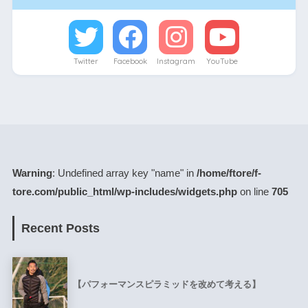
Twitter
Facebook
Instagram
YouTube
Warning
: Undefined array key "name" in
/home/ftore/f-
tore.com/public_html/wp-includes/widgets.php
on line
705
Recent Posts
【パフォーマンスピラミッドを改めて考える】